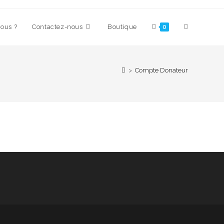
ous ?
Contactez-nous
Boutique
Toggle
0
website
>
Compte Donateur
search