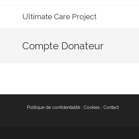
Skip
to
Ultimate Care Project
content
Compte Donateur
Politique de confidentialité
|
Cookies
|
Contact